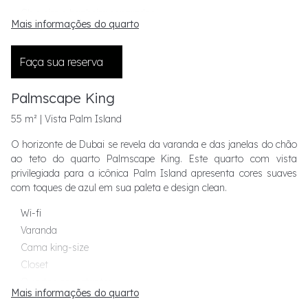
Chuveiro e banheira separados
Mais informações do quarto
Roupões e sandálias Frette
Comodidades Graff
Faça sua reserva
Máquina de café Nespresso
Quartos conectantes
Palmscape King
55 m² | Vista Palm Island
O horizonte de Dubai se revela da varanda e das janelas do chão
ao teto do quarto Palmscape King. Este quarto com vista
privilegiada para a icônica Palm Island apresenta cores suaves
com toques de azul em sua paleta e design clean.
Wi-fi
Varanda
Cama king-size
Closet
Quartos conectantes
Mais informações do quarto
Máquina de café Nespresso