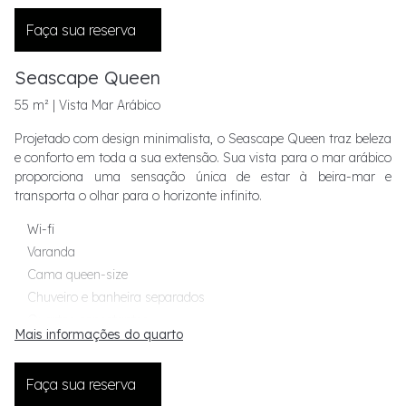
Chuveiro e banheira separados
Faça sua reserva
Roupões e sandálias Frette
Comodidades Graff
Seascape Queen
55 m² | Vista Mar Arábico
Projetado com design minimalista, o Seascape Queen traz beleza
e conforto em toda a sua extensão. Sua vista para o mar arábico
proporciona uma sensação única de estar à beira-mar e
transporta o olhar para o horizonte infinito.
Wi-fi
Varanda
Cama queen-size
Chuveiro e banheira separados
Quartos conectantes
Mais informações do quarto
Roupões e sandálias Frette
Comodidades Graff
Faça sua reserva
Máquina de café Nespresso