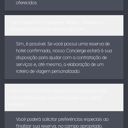
oferecidos.
Posso adicionar passagens aéreas, traslados e
experiências à minha reserva de hotel?
Sim, é possível. Se você possui uma reserva de
hotel confirmada, nosso Concierge estará à sua
disposição para ajudar com a contratação de
serviços e, até mesmo, a elaboração de um
roteiro de viagem personalizado.
Como posso solicitar preferências especiais para
minha estadia (por exemplo, andar alto, cama
extra etc.)?
Você poderá solicitar preferências especiais ao
finalizar sua reserva, no campo apropriado.