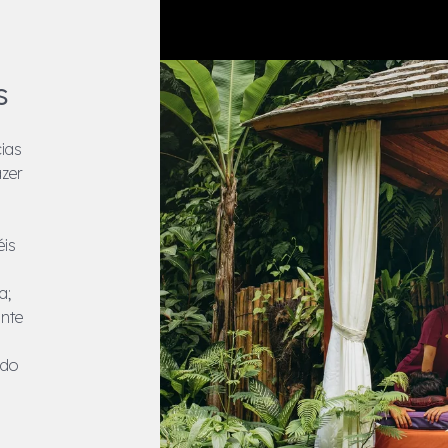
s
cias
azer
éis
a;
ante
ndo