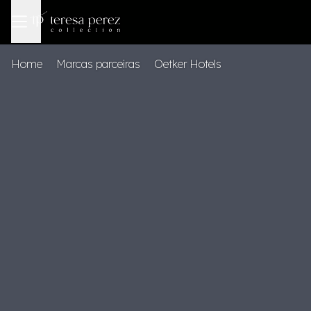
Home
Marcas parceiras
Oetker Hotels