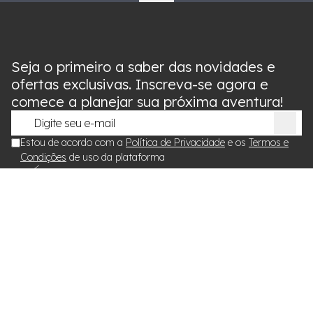
Seja o primeiro a saber das novidades e
ofertas exclusivas. Inscreva-se agora e
comece a planejar sua próxima aventura!
Estou de acordo com a
Política de Privacidade
e os
Termos e
Condições
de uso da plataforma
Nossa coleção
Conheça Teresa Perez Collection
Contato