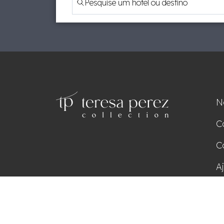
N
C
C
A