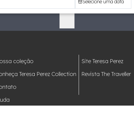
Selecione uma data
ossa coleção
Site Teresa Perez
onheça Teresa Perez Collection
Revista The Traveller
ontato
juda