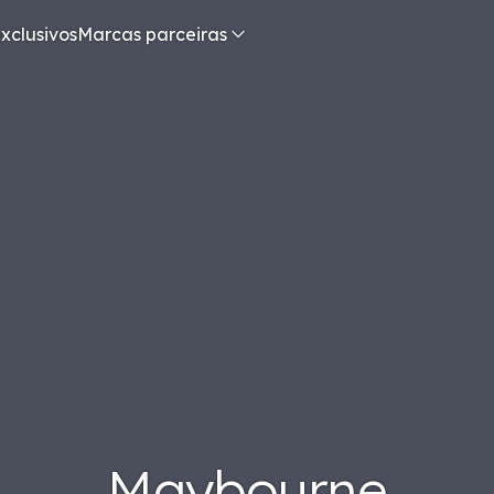
xclusivos
Marcas parceiras
Maybourne