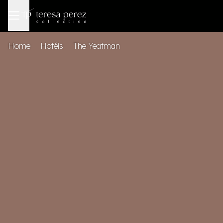
Home
Hotéis
The Yeatman