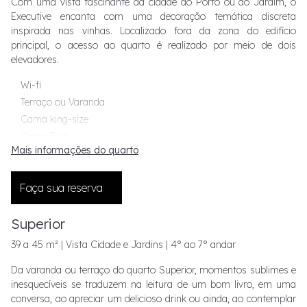
Com uma vista fascinante da cidade do Porto ou do Jardim, o
Executive encanta com uma decoração temática discreta
inspirada nas vinhas. Localizado fora da zona do edifício
principal, o acesso ao quarto é realizado por meio de dois
elevadores.
Wi-fi
Terraço ou Varanda
Cama king-size
Cama Twin
Mais informações do quarto
Chuveiro e banheira separados
Mesa de trabalho
Faça sua reserva
Amenidades de banho de luxo
Superior
39 a 45 m² | Vista Cidade e Jardins | 4° ao 7° andar
Da varanda ou terraço do quarto Superior, momentos sublimes e
inesquecíveis se traduzem na leitura de um bom livro, em uma
conversa, ao apreciar um delicioso drink ou ainda, ao contemplar