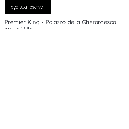
Faça sua reserva
Premier King - Palazzo della Gherardesca
ou La Villa
45 m² | Vista Parque ou Jardins ou Edifícios Vizinhos
Inspirado na beleza renascentista e com instalações modernas,
este quarto transborda charme e conforto. Cada vista exuberante
se assemelha a uma pintura atemporal, que convida a um
mundo de tranquilidade e fascinação.
Wi-fi
Cama king-size
Mais informações do quarto
Faça sua reserva
Premier Twin - Palazzo della Gherardesca ou