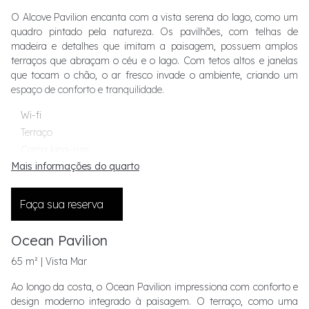
O Alcove Pavilion encanta com a vista serena do lago, como um
quadro pintado pela natureza. Os pavilhões, com telhas de
madeira e detalhes que imitam a paisagem, possuem amplos
terraços que abraçam o céu e o lago. Com tetos altos e janelas
que tocam o chão, o ar fresco invade o ambiente, criando um
espaço de conforto e tranquilidade.
Wi-fi
Terraço
Cama king-size
Mais informações do quarto
Sala de estar
Bar
Amenidades exclusivas
Faça sua reserva
Escrivaninha
Chuveiro e banheira separados
Ocean Pavilion
65 m² | Vista Mar
Ao longo da costa, o Ocean Pavilion impressiona com conforto e
design moderno integrado à paisagem. O terraço, como uma