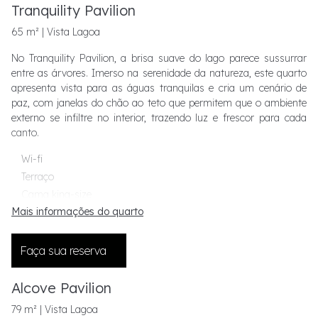
Tranquility Pavilion
65 m² | Vista Lagoa
No Tranquility Pavilion, a brisa suave do lago parece sussurrar
entre as árvores. Imerso na serenidade da natureza, este quarto
apresenta vista para as águas tranquilas e cria um cenário de
paz, com janelas do chão ao teto que permitem que o ambiente
externo se infiltre no interior, trazendo luz e frescor para cada
canto.
Wi-fi
Terraço
Cama king-size
Mais informações do quarto
Sala de estar
Bar
Amenidades exclusivas
Faça sua reserva
Escrivaninha
Chuveiro e banheira separados
Alcove Pavilion
79 m² | Vista Lagoa