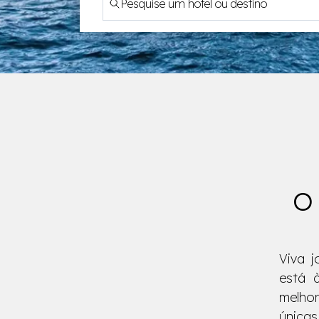
O 
Viva 
está à
melhor
únicas