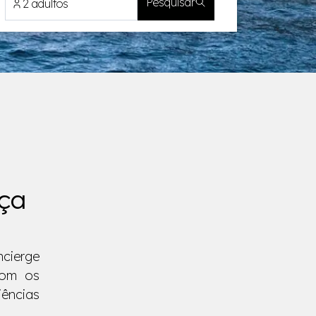
Pesquisar
2 adultos
eça
cierge
com os
iências