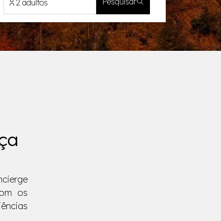
Pesquisar
2 adultos
eça
cierge
com os
iências