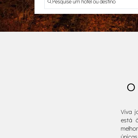
O 
Viva 
está à
melhor
únicas