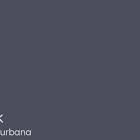
k
 urbana