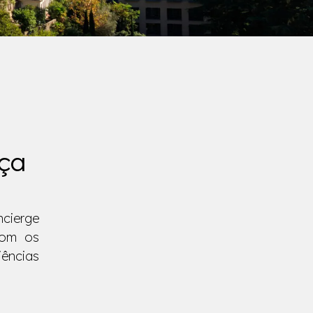
eça
cierge
com os
iências