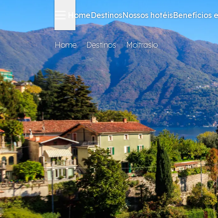
Home
Destinos
Nossos hotéis
Benefícios e
Home
Destinos
Moltrasio