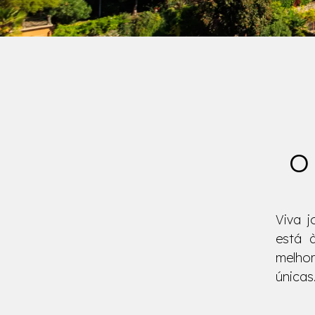
O 
Viva 
está à
melhor
únicas