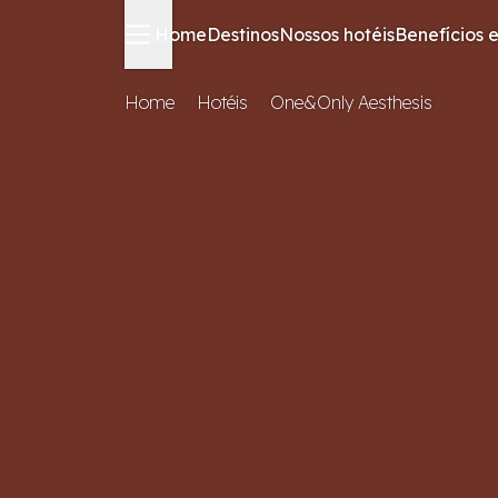
Home
Destinos
Nossos hotéis
Benefícios e
Home
Hotéis
One&Only Aesthesis