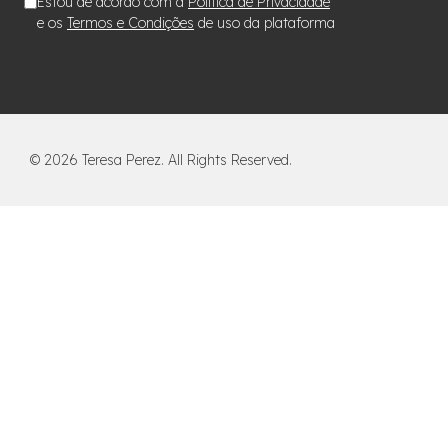
Estou de acordo com a
Política de Privacidade
e os
Termos e Condições
de uso da plataforma
©
2026
Teresa Perez. All Rights Reserved.