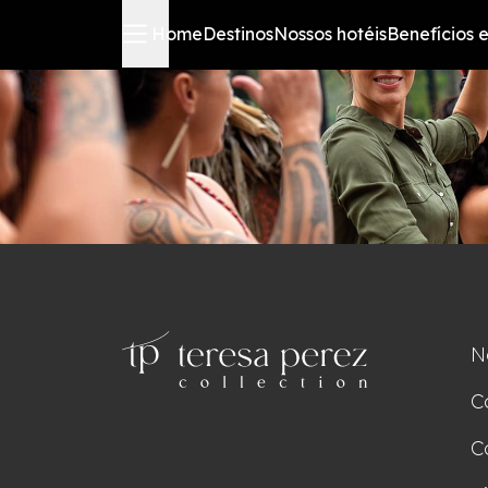
Home
Destinos
Nossos hotéis
Benefícios e
N
C
C