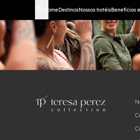
Home
Destinos
Nossos hotéis
Benefícios e
N
C
C