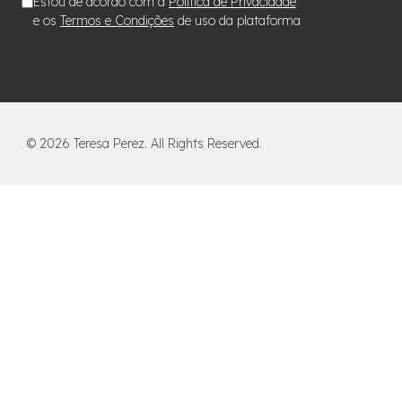
Estou de acordo com a
Política de Privacidade
e os
Termos e Condições
de uso da plataforma
©
2026
Teresa Perez. All Rights Reserved.