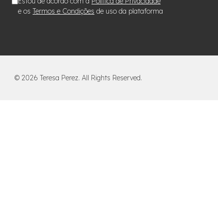
Estou de acordo com a
Política de Privacidade
e os
Termos e Condições
de uso da plataforma
©
2026
Teresa Perez. All Rights Reserved.