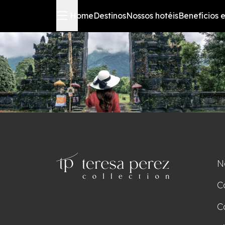
Home
Destinos
Nossos hotéis
Benefícios e
N
C
C