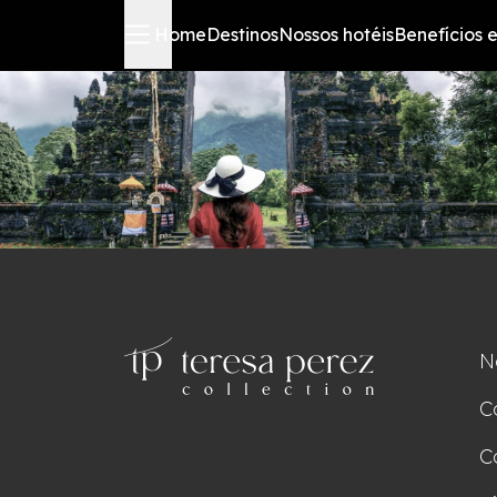
Home
Destinos
Nossos hotéis
Benefícios e
N
C
C