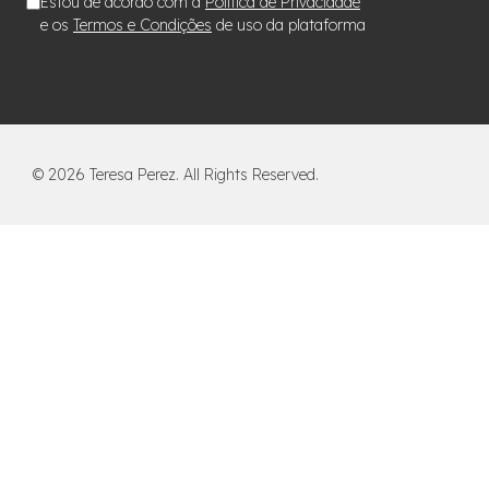
Estou de acordo com a
Política de Privacidade
e os
Termos e Condições
de uso da plataforma
©
2026
Teresa Perez. All Rights Reserved.