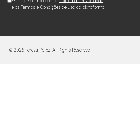
Estou de acordo com a
Política de Privacidade
e os
Termos e Condições
de uso da plataforma
©
2026
Teresa Perez. All Rights Reserved.