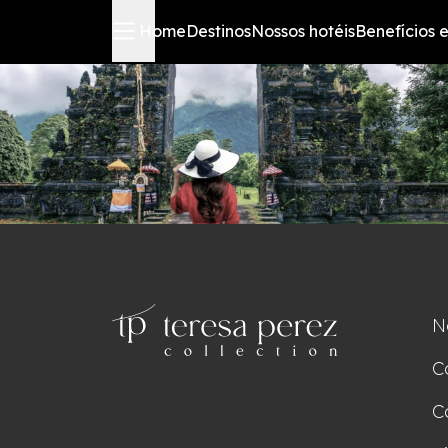
Home
Destinos
Nossos hotéis
Benefícios e
N
C
C